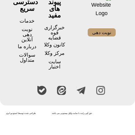
پیوند
دسترسی
های
سریع
مفید
خدمات
خبرگزاری
نوبت
نوبت دهی
قوه
دهی
قضایه
آنلاین
کانون وکلا
درباره ما
مرکز وکلا
سوالات
متداول
سایت
اختبار
حق کپی رایت با سایت وکیل بیستونی می باشد
طراحی شده توسط استودیو ابری